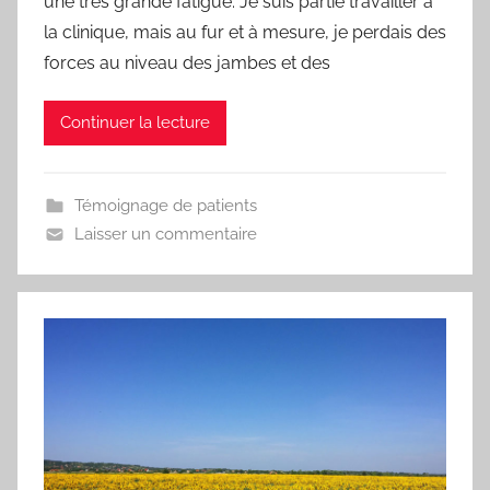
une très grande fatigue. Je suis partie travailler à
d
la clinique, mais au fur et à mesure, je perdais des
forces au niveau des jambes et des
Continuer la lecture
Témoignage de patients
Laisser un commentaire