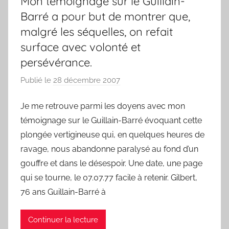
Mon témoignage sur le Guillain-
Barré a pour but de montrer que,
malgré les séquelles, on refait
surface avec volonté et
persévérance.
Publié le
28 décembre 2007
p
a
Je me retrouve parmi les doyens avec mon
r
témoignage sur le Guillain-Barré évoquant cette
F
r
plongée vertigineuse qui, en quelques heures de
e
ravage, nous abandonne paralysé au fond d’un
d
gouffre et dans le désespoir. Une date, une page
qui se tourne, le 07.07.77 facile à retenir. Gilbert,
76 ans Guillain-Barré à
Continuer la lecture