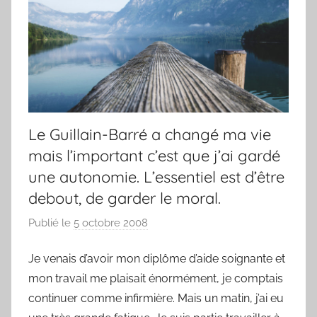
Le Guillain-Barré a changé ma vie
mais l’important c’est que j’ai gardé
une autonomie. L’essentiel est d’être
debout, de garder le moral.
Publié le
5 octobre 2008
p
a
Je venais d’avoir mon diplôme d’aide soignante et
r
mon travail me plaisait énormément, je comptais
F
r
continuer comme infirmière. Mais un matin, j’ai eu
e