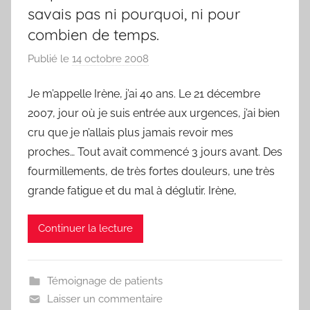
savais pas ni pourquoi, ni pour
combien de temps.
Publié le
14 octobre 2008
p
a
Je m’appelle Irène, j’ai 40 ans. Le 21 décembre
r
2007, jour où je suis entrée aux urgences, j’ai bien
F
r
cru que je n’allais plus jamais revoir mes
e
proches… Tout avait commencé 3 jours avant. Des
d
fourmillements, de très fortes douleurs, une très
grande fatigue et du mal à déglutir. Irène,
Continuer la lecture
Témoignage de patients
Laisser un commentaire