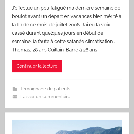
a
J’effectue un peu fatigué ma dernière semaine de
r
boulot avant un départ en vacances bien mérité à
F
r
la fin de ce mois de juillet 2008. J’ai eu la voix
e
cassé durant quelques jours en début de
d
semaine, la faute à cette satanée climatisation…
Thomas, 28 ans Guillain-Barré à 28 ans
Continuer la lecture
Témoignage de patients
Laisser un commentaire