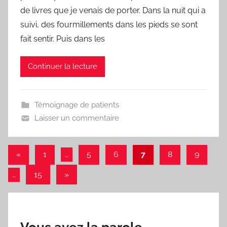
e
de livres que je venais de porter. Dans la nuit qui a
d
suivi, des fourmillements dans les pieds se sont
fait sentir. Puis dans les
Continuer la lecture
Témoignage de patients
Laisser un commentaire
Navigation
Articles
«
1
…
5
6
7
8
9
précédents
des
Articles
…
15
»
articles
suivants