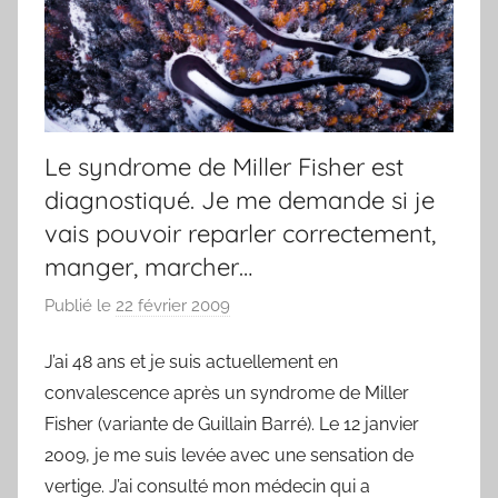
Le syndrome de Miller Fisher est
diagnostiqué. Je me demande si je
vais pouvoir reparler correctement,
manger, marcher…
Publié le
22 février 2009
p
a
J’ai 48 ans et je suis actuellement en
r
convalescence après un syndrome de Miller
F
r
Fisher (variante de Guillain Barré). Le 12 janvier
e
2009, je me suis levée avec une sensation de
d
vertige. J’ai consulté mon médecin qui a