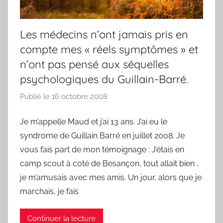
Les médecins n’ont jamais pris en
compte mes « réels symptômes » et
n’ont pas pensé aux séquelles
psychologiques du Guillain-Barré.
Publié le
16 octobre 2008
p
a
Je m’appelle Maud et j’ai 13 ans. J’ai eu le
r
syndrome de Guillain Barré en juillet 2008. Je
F
r
vous fais part de mon témoignage : J’étais en
e
camp scout à coté de Besançon, tout allait bien ,
d
je m’amusais avec mes amis. Un jour, alors que je
marchais, je fais
Continuer la lecture