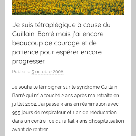
Je suis tétraplégique à cause du
Guillain-Barré mais j’ai encore
beaucoup de courage et de
patience pour espérer encore
progresser.
Publié le
5 octobre 2008
p
a
Je souhaite témoigner sur le syndrome Guillain
r
Barré qui m’ a touché 2 ans après ma retraite en
F
r
juillet 2002. J’ai passé 3 ans en réanimation avec
e
955 jours de respirateur et 1 an de rééducation
d
dans un centre : ce qui a fait 4 ans d’hospitalisation
avant de rentrer