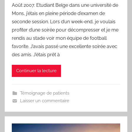
Août 2007. Etudiant Belge dans une université de
r
Mons, j’étais en pleine période d’examen de
F
r
seconde session. Lors d’un week-end, je voulais
e
profiter d’une soirée pour décompresser et je me
d
rendis au stade voir mon équipe de football
favorite. J’avais passé une excellente soirée avec
des amis. J’étais prêt à
Continuer la lecture
Témoignage de patients
Laisser un commentaire