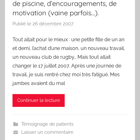
de piscine, d’encouragements, de
motivation (vaine parfois…).
Publié le
26 décembre 2007
p
a
Tout allait pour le mieux : une petite fille de un an
r
et demi, l’achat d’une maison, un nouveau travail,
F
r
un nouveau club de rugby… Mais tout allait
e
changer le 17 juillet 2007. Après une journée de
d
travail, je suis rentré chez moi très fatigué. Mes
jambes avaient du mal
Continuer la lecture
Témoignage de patients
Laisser un commentaire