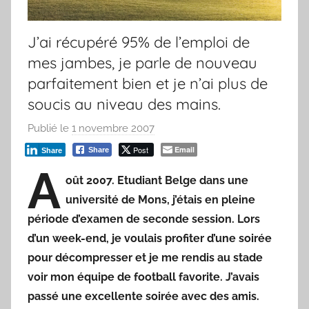
J’ai récupéré 95% de l’emploi de
mes jambes, je parle de nouveau
parfaitement bien et je n’ai plus de
soucis au niveau des mains.
Publié le
1 novembre 2007
p
a
Post
Email
Share
Share
r
A
oût 2007. Etudiant Belge dans une
F
université de Mons, j’étais en pleine
r
e
période d’examen de seconde session. Lors
d
d’un week-end, je voulais profiter d’une soirée
pour décompresser et je me rendis au stade
voir mon équipe de football favorite. J’avais
passé une excellente soirée avec des amis.