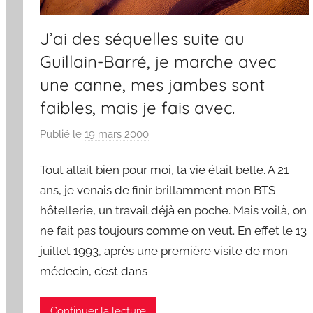
J’ai des séquelles suite au
Guillain-Barré, je marche avec
une canne, mes jambes sont
faibles, mais je fais avec.
Publié le
19 mars 2000
p
a
Tout allait bien pour moi, la vie était belle. A 21
r
F
ans, je venais de finir brillamment mon BTS
r
hôtellerie, un travail déjà en poche. Mais voilà, on
e
ne fait pas toujours comme on veut. En effet le 13
d
juillet 1993, après une première visite de mon
médecin, c’est dans
Continuer la lecture