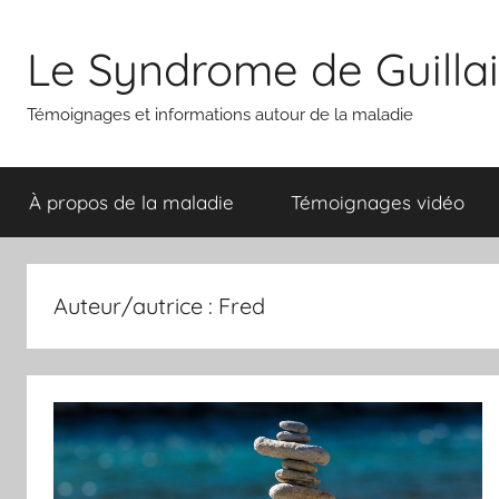
Aller
au
Le Syndrome de Guilla
contenu
Témoignages et informations autour de la maladie
À propos de la maladie
Témoignages vidéo
Auteur/autrice :
Fred