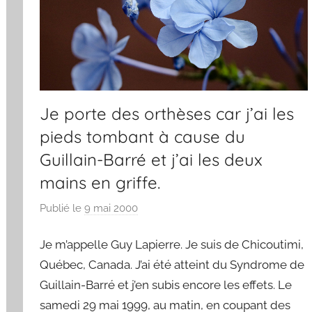
Je porte des orthèses car j’ai les
pieds tombant à cause du
Guillain-Barré et j’ai les deux
mains en griffe.
Publié le
9 mai 2000
p
a
Je m’appelle Guy Lapierre. Je suis de Chicoutimi,
r
F
Québec, Canada. J’ai été atteint du Syndrome de
r
Guillain-Barré et j’en subis encore les effets. Le
e
samedi 29 mai 1999, au matin, en coupant des