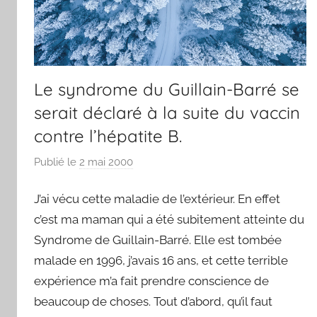
Le syndrome du Guillain-Barré se
serait déclaré à la suite du vaccin
contre l’hépatite B.
Publié le
2 mai 2000
p
a
J’ai vécu cette maladie de l’extérieur. En effet
r
F
c’est ma maman qui a été subitement atteinte du
r
Syndrome de Guillain-Barré. Elle est tombée
e
malade en 1996, j’avais 16 ans, et cette terrible
d
expérience m’a fait prendre conscience de
beaucoup de choses. Tout d’abord, qu’il faut