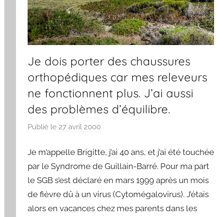
Je dois porter des chaussures
orthopédiques car mes releveurs
ne fonctionnent plus. J’ai aussi
des problèmes d’équilibre.
Publié le
27 avril 2000
p
a
Je m’appelle Brigitte, j’ai 40 ans, et j’ai été touchée
r
F
par le Syndrome de Guillain-Barré. Pour ma part
r
le SGB s’est déclaré en mars 1999 après un mois
e
de fièvre dû à un virus (Cytomégalovirus). J’étais
d
alors en vacances chez mes parents dans les