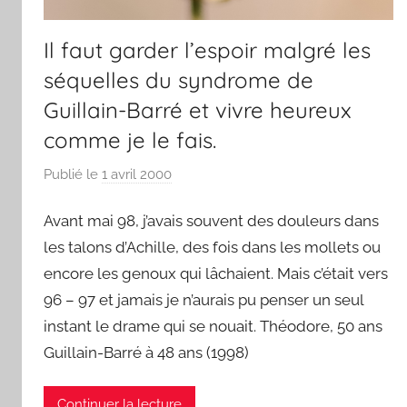
Il faut garder l’espoir malgré les
séquelles du syndrome de
Guillain-Barré et vivre heureux
comme je le fais.
Publié le
1 avril 2000
p
a
Avant mai 98, j’avais souvent des douleurs dans
r
F
les talons d’Achille, des fois dans les mollets ou
r
encore les genoux qui lâchaient. Mais c’était vers
e
96 – 97 et jamais je n’aurais pu penser un seul
d
instant le drame qui se nouait. Théodore, 50 ans
Guillain-Barré à 48 ans (1998)
Continuer la lecture