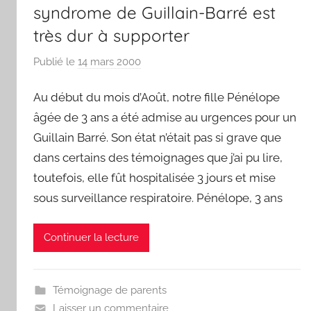
syndrome de Guillain-Barré est
très dur à supporter
Publié le
14 mars 2000
p
a
Au début du mois d’Août, notre fille Pénélope
r
F
âgée de 3 ans a été admise au urgences pour un
r
Guillain Barré. Son état n’était pas si grave que
e
dans certains des témoignages que j’ai pu lire,
d
toutefois, elle fût hospitalisée 3 jours et mise
sous surveillance respiratoire. Pénélope, 3 ans
Continuer la lecture
Témoignage de parents
Laisser un commentaire