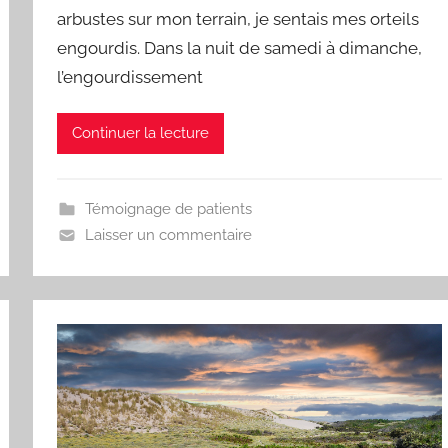
d
arbustes sur mon terrain, je sentais mes orteils
engourdis. Dans la nuit de samedi à dimanche,
l’engourdissement
Continuer la lecture
Témoignage de patients
Laisser un commentaire