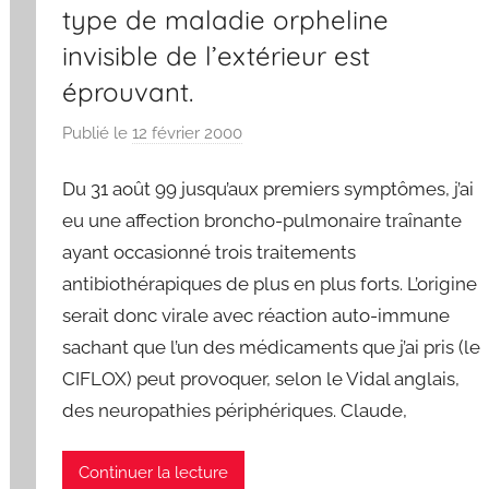
type de maladie orpheline
invisible de l’extérieur est
éprouvant.
Publié le
12 février 2000
p
a
Du 31 août 99 jusqu’aux premiers symptômes, j’ai
r
F
eu une affection broncho-pulmonaire traînante
r
ayant occasionné trois traitements
e
antibiothérapiques de plus en plus forts. L’origine
d
serait donc virale avec réaction auto-immune
sachant que l’un des médicaments que j’ai pris (le
CIFLOX) peut provoquer, selon le Vidal anglais,
des neuropathies périphériques. Claude,
Continuer la lecture