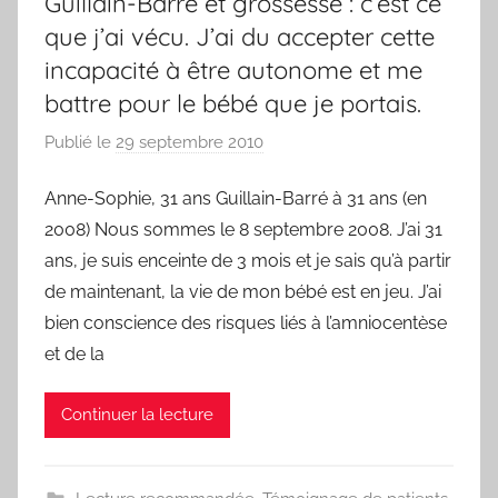
Guillain-Barré et grossesse : c’est ce
que j’ai vécu. J’ai du accepter cette
incapacité à être autonome et me
battre pour le bébé que je portais.
Publié le
29 septembre 2010
p
a
Anne-Sophie, 31 ans Guillain-Barré à 31 ans (en
r
2008) Nous sommes le 8 septembre 2008. J’ai 31
F
r
ans, je suis enceinte de 3 mois et je sais qu’à partir
e
de maintenant, la vie de mon bébé est en jeu. J’ai
d
bien conscience des risques liés à l’amniocentèse
et de la
Continuer la lecture