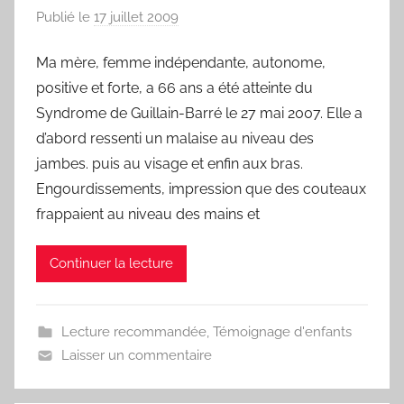
Publié le
17 juillet 2009
p
a
Ma mère, femme indépendante, autonome,
r
positive et forte, a 66 ans a été atteinte du
F
r
Syndrome de Guillain-Barré le 27 mai 2007. Elle a
e
d’abord ressenti un malaise au niveau des
d
jambes. puis au visage et enfin aux bras.
Engourdissements, impression que des couteaux
frappaient au niveau des mains et
Continuer la lecture
Lecture recommandée
,
Témoignage d'enfants
Laisser un commentaire