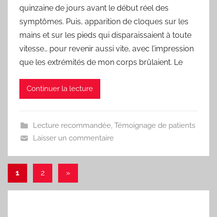
quinzaine de jours avant le début réel des
F
r
symptômes. Puis, apparition de cloques sur les
e
mains et sur les pieds qui disparaissaient à toute
d
vitesse… pour revenir aussi vite, avec l’impression
que les extrémités de mon corps brûlaient. Le
Continuer la lecture
Lecture recommandée
,
Témoignage de patients
Laisser un commentaire
Navigation
Articles
1
2
»
suivants
des
articles