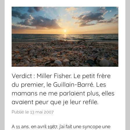
Verdict : Miller Fisher. Le petit frère
du premier, le Guillain-Barré. Les
mamans ne me parlaient plus, elles
avaient peur que je leur refile.
Publié le
13 mai 2007
p
a
A 11 ans, en avril 1987, j’ai fait une syncope une
r