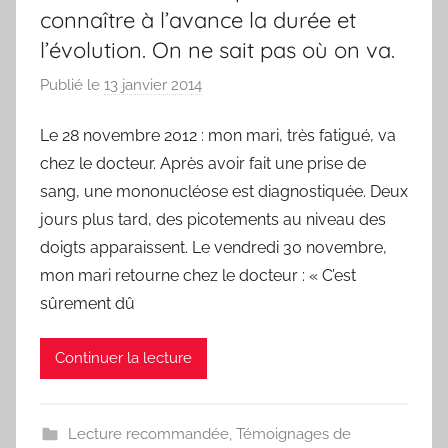
connaître à l’avance la durée et
l’évolution. On ne sait pas où on va.
Publié le
13 janvier 2014
p
a
Le 28 novembre 2012 : mon mari, très fatigué, va
r
chez le docteur. Après avoir fait une prise de
F
r
sang, une mononucléose est diagnostiquée. Deux
e
jours plus tard, des picotements au niveau des
d
doigts apparaissent. Le vendredi 30 novembre,
mon mari retourne chez le docteur : « C’est
sûrement dû
Continuer la lecture
Lecture recommandée
,
Témoignages de