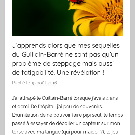
J’apprends alors que mes séquelles
du Guillain-Barré ne sont pas qu’un
problème de steppage mais aussi
de fatigabilité. Une révélation !
Publié le
15 août 2016
p
a
J’ai attrapé le Guillain-Barré lorsque j’avais 4 ans
r
et demi. De l’hôpital, j’ai peu de souvenirs.
F
r
L’humiliation de ne pouvoir faire pipi seul, le temps
e
passé à essayer de décoller un capteur sur mon
d
torse avec ma langue (qui pour m’aider ?), le jeu