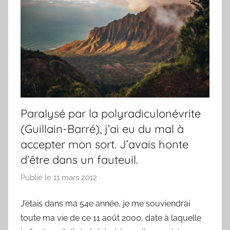
Paralysé par la polyradiculonévrite
(Guillain-Barré), j’ai eu du mal à
accepter mon sort. J’avais honte
d’être dans un fauteuil.
Publié le
11 mars 2012
p
a
J’étais dans ma 54e année, je me souviendrai
r
toute ma vie de ce 11 août 2000, date à laquelle
F