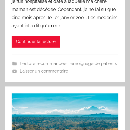
r
je fus hospitalisé et date à laquelle ma chère
e
maman est décédée. Cependant, je ne l’ai su que
d
cinq mois après, le 1er janvier 2001. Les médecins
ayant interdit qu’on me
Continuer la lecture
Lecture recommandée
,
Témoignage de patients
Laisser un commentaire