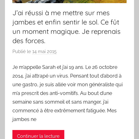
J’ai réussi à me mettre sur mes
jambes et enfin sentir le sol. Ce fût
un moment magique. Je reprenais
des forces.
Publié le
14 mai 2015
p
a
Je m’appelle Sarah et j’ai 19 ans. Le 26 octobre
r
2014, j’ai attrapé un virus. Pensant tout d’abord à
F
r
une gastro, je suis allée voir mon généraliste qui
e
m’a prescrit des anti-vomitifs. Au bout d’une
d
semaine sans sommeil et sans manger, j’ai
commencé à être extrêmement fatiguée. Mes
jambes ne
Continuer la lecture