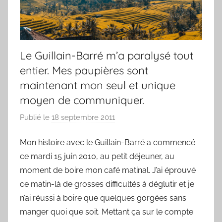
Le Guillain-Barré m’a paralysé tout
entier. Mes paupières sont
maintenant mon seul et unique
moyen de communiquer.
Publié le
18 septembre 2011
p
a
Mon histoire avec le Guillain-Barré a commencé
r
ce mardi 15 juin 2010, au petit déjeuner, au
F
r
moment de boire mon café matinal. J’ai éprouvé
e
ce matin-là de grosses difficultés à déglutir et je
d
n’ai réussi à boire que quelques gorgées sans
manger quoi que soit. Mettant ça sur le compte