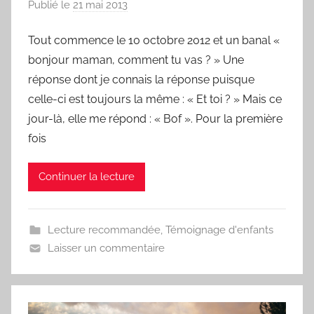
Publié le
21 mai 2013
p
a
Tout commence le 10 octobre 2012 et un banal «
r
bonjour maman, comment tu vas ? » Une
F
r
réponse dont je connais la réponse puisque
e
celle-ci est toujours la même : « Et toi ? » Mais ce
d
jour-là, elle me répond : « Bof ». Pour la première
fois
Continuer la lecture
Lecture recommandée
,
Témoignage d'enfants
Laisser un commentaire