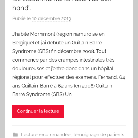
hand’.
Publié le
10 décembre 2013
p
a
J’habite Mornimont (région namuroise en
r
Belgique) et j’ai débuté un Guillain Barré
F
r
Syndrome (GBS) fin décembre 2008. Tout
e
commence par des crampes intestinales très
d
douloureuses et j’entre donc dans un hôpital
régional pour effectuer des examens. Fernand, 64
ans Guillain-Barré à 62 ans (en 2008) Guillain
Barré Syndrome (GBS) Un
Continuer la lecture
Lecture recommandée
,
Témoignage de patients