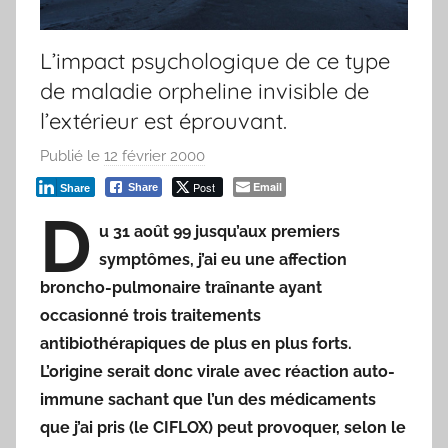
L’impact psychologique de ce type
de maladie orpheline invisible de
l’extérieur est éprouvant.
Publié le
12 février 2000
p
a
Post
Email
Share
Share
r
D
u 31 août 99 jusqu’aux premiers
F
symptômes, j’ai eu une affection
r
e
broncho-pulmonaire traînante ayant
d
occasionné trois traitements
antibiothérapiques de plus en plus forts.
L’origine serait donc virale avec réaction auto-
immune sachant que l’un des médicaments
que j’ai pris (le CIFLOX) peut provoquer, selon le