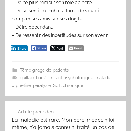
– De ne plus remplir son rôle de père,
– De se sentir manchot à force de vouloir
compter ses amis sur ses doigts,
– D’être dépendant,
– De ressentir des incertitudes sur son avenir.
Post
Email
Share
Share
Témoignage de patients
guillain-barré
,
impact psychologique
,
maladie
orpheline
,
paralysie
,
SGB chronique
Navigation
Article précédent
de
La maladie est rare. Mon père, médecin lui-
l’article
même, n’a jamais connu ni traité un cas de