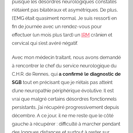
puisque les désordres neurologiques constatés
n’étaient pas bilatéraux et asymétriques. De plus,
l’EMG était quasiment normal. Je suis ressorti en
fin de journée avec un rendez-vous pour
effectuer (un mois plus tard) un
IRM
crânien et
cervical qui s’est avéré négatif.
Avec mon médecin traitant, nous avons demandé
à rencontrer le chef du service neurologique du
C.H.R. de Rennes, qui
a confirmé le diagnostic de
SGB
tout en précisant que je n’étais pas atteint
d’une neuropathie périphérique évolutive. Il est
vrai que malgré certains désordres fonctionnels
persistants, j’ai récupéré progressivement depuis
décembre. A ce jour, il ne me reste que le côté
gauche à récupérer : difficulté à marcher pendant
des longues distances et surtout à rester sur