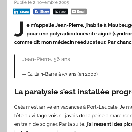
Publié le
2 novembre 2005
p
a
Post
Email
Share
Share
r
J
e m’appelle Jean-Pierre, j’habite à Maubeuge 
F
r
pour une polyradiculonévrite aiguë (syndrome
e
comme dit mon médecin rééducateur. Par chance, 
d
Jean-Pierre, 56 ans
Guillain-Barré à 53 ans (en 2000)
L
a paralysie s’est installée pro
Cela m’est arrivé en vacances à Port-Leucate. Je m
fête au village voisin : j’avais de la peine à marcher 
en train de soigner. Par la suite,
j’ai ressenti des p