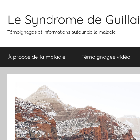
Aller
au
Le Syndrome de Guilla
contenu
Témoignages et informations autour de la maladie
À propos de la maladie
Témoignages vidéo