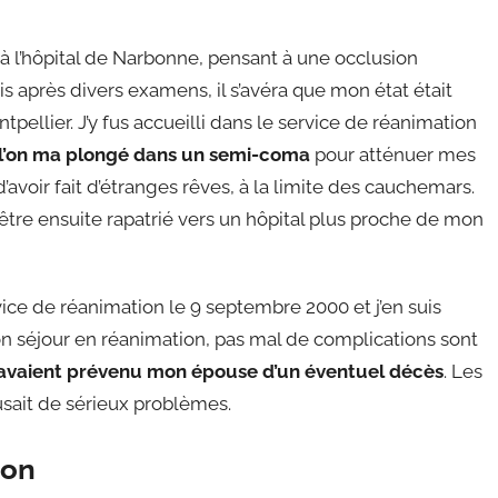
à l’hôpital de Narbonne, pensant à une occlusion
is après divers examens, il s’avéra que mon état était
tpellier. J’y fus accueilli dans le service de réanimation
t l’on ma plongé dans un semi-coma
pour atténuer mes
avoir fait d’étranges rêves, à la limite des cauchemars.
 être ensuite rapatrié vers un hôpital plus proche de mon
ice de réanimation le 9 septembre 2000 et j’en suis
 mon séjour en réanimation, pas mal de complications sont
avaient prévenu mon épouse d’un éventuel décès
. Les
usait de sérieux problèmes.
ion