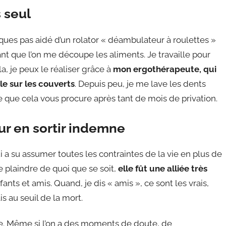
 seul
lques pas aidé d’un rolator « déambulateur à roulettes »
nt que l’on me découpe les aliments. Je travaille pour
a, je peux le réaliser grâce à
mon ergothérapeute, qui
le sur les couverts
. Depuis peu, je me lave les dents
 que cela vous procure après tant de mois de privation.
ur en sortir indemne
i a su assumer toutes les contraintes de la vie en plus de
se plaindre de quoi que se soit,
elle fût une alliée très
fants et amis. Quand, je dis « amis », ce sont les vrais,
s au seuil de la mort.
ne. Même si l’on a des moments de doute, de