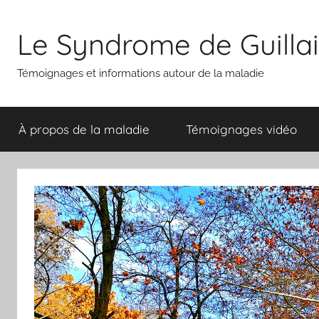
Aller
au
Le Syndrome de Guilla
contenu
Témoignages et informations autour de la maladie
À propos de la maladie
Témoignages vidéo