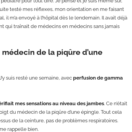
 pédiatre pour tout dire. Je pense et je suis même sûr,
 suite testé mes réflexes, mon orientation en me faisant
 il m’a envoyé à l’hôpital dès le lendemain. Il avait déjà
ant qui traînait de médecins en médecins sans jamais
u médecin de la piqûre d’une
 J’y suis resté une semaine, avec
perfusion de gamma
érifiait mes sensations au niveau des jambes
. Ce n’était
e doigt du médecin de la piqûre d’une épingle. Tout cela
us de la ceinture, pas de problèmes respiratoires.
 me rappelle bien.