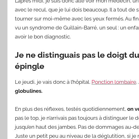
L’après midi, je suis donc allé voir mon médecin, un
avec le recul, que je lui dois beaucoup. Il a tout de
tourner sur moi-même avec les yeux fermés. Au final,
vu un syndrome de Guillain-Barré, un seul : un enf
avoir le bon diagnostic.
Je ne distinguais pas le doigt d
épingle
Le jeudi, je vais donc à l’hôpital.
Ponction lombaire
.
globulines.
En plus des réflexes, testés quotidiennement,
on v
pas le top, je n’arrivais pas toujours à distinguer l
jusqu’en haut des jambes. Pas de dommages au-dess
Juste un petit peu au niveau de la déglutition, si je