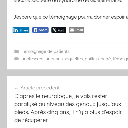
aucune séquelle du syndrome de Guillain-Barré.
J’espère que ce témoignage pourra donner espoir à
Post
Email
Share
Share
Témoignage de patients
adolescent
,
aucunes séquelles
,
guillain-barré
,
témoig
Navigation
Article précédent
de
D’après le neurologue, je vais rester
l’article
paralysé au niveau des genoux jusqu’aux
pieds. Après cinq ans, il n’y a plus d’espoir
de récupérer.