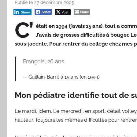
Publié le
27 décembre 2005
p
a
Post
Email
Share
Share
r
C’
était en 1994 (j’avais 15 ans), tout a co
F
r
J’avais de grosses difficultés à bouger.
e
sous-jacente. Pour rentrer du collège chez mes pare
d
François, 26 ans
Guillain-Barré à 15 ans (en 1994)
Mon pédiatre identifie tout de su
Le mardi, idem. Le mercredi, en sport, c’était volley
hauteur. Toujours les mêmes difficultés pour rentre