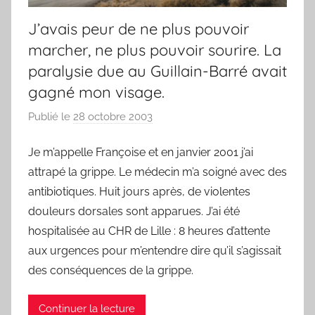
J’avais peur de ne plus pouvoir
marcher, ne plus pouvoir sourire. La
paralysie due au Guillain-Barré avait
gagné mon visage.
Publié le
28 octobre 2003
p
a
Je m’appelle Françoise et en janvier 2001 j’ai
r
attrapé la grippe. Le médecin m’a soigné avec des
F
r
antibiotiques. Huit jours après, de violentes
e
douleurs dorsales sont apparues. J’ai été
d
hospitalisée au CHR de Lille : 8 heures d’attente
aux urgences pour m’entendre dire qu’il s’agissait
des conséquences de la grippe.
Continuer la lecture