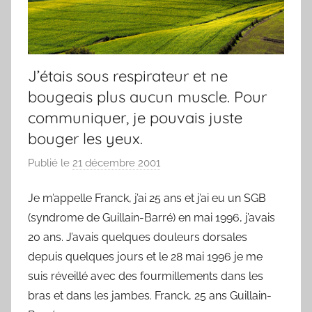
J’étais sous respirateur et ne
bougeais plus aucun muscle. Pour
communiquer, je pouvais juste
bouger les yeux.
Publié le
21 décembre 2001
p
a
Je m’appelle Franck, j’ai 25 ans et j’ai eu un SGB
r
(syndrome de Guillain-Barré) en mai 1996, j’avais
F
r
20 ans. J’avais quelques douleurs dorsales
e
depuis quelques jours et le 28 mai 1996 je me
d
suis réveillé avec des fourmillements dans les
bras et dans les jambes. Franck, 25 ans Guillain-