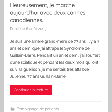
Heureusement, je marche
aujourd’hui avec deux cannes
canadiennes.
Publié le
6 août 2003
p
a
Je suis une arrière grand-mère de 77 ans. Il y a 3
r
ans et demi que j’ai attrapé le Syndrome de
F
r
Guillain-Barré. Pendant un an et demi, j’ai souffert
e
d’une sciatique et pendant les deux mois qui ont
d
suivi la guérison, je me sentais très affaiblie.
Julienne, 77 ans Guillain-Barré
Continuer la lecture
Témoignage de patients