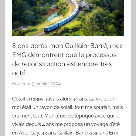
8 ans après mon Guillain-Barré, mes
EMG démontrent que le processus
de reconstruction est encore très
actif…
Publié le
9 janvier 2004
p
a
C’était en 1995, j’avais alors 34 ans. La vie pour
r
moi était un rayon de soleil, tout me souriait, mais
F
r
vraiment tout. Mon amie de l’époque avec qui je
e
vivais depuis 4 ans me proposa un voyage d’été
d
en Asie. Guy, 43 ans Guillain-Barré à 35 ans En 4