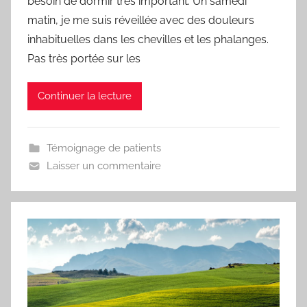
besoin de dormir très important. Un samedi
d
matin, je me suis réveillée avec des douleurs
inhabituelles dans les chevilles et les phalanges.
Pas très portée sur les
Continuer la lecture
Témoignage de patients
Laisser un commentaire