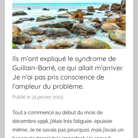
Ils m’ont expliqué le syndrome de
Guillain-Barré, ce qui allait m’arriver.
Je n’ai pas pris conscience de
l’ampleur du problème.
Publié le
21 janvier 2003
p
a
Tout a commencé au début du mois de
r
décembre 1998, j’étais très fatiguée, épuisée
F
r
même. Je ne savais pas pourquoi, mais j’avais un
e