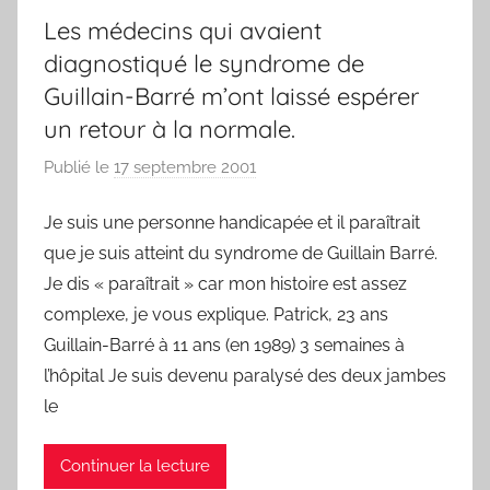
Les médecins qui avaient
diagnostiqué le syndrome de
Guillain-Barré m’ont laissé espérer
un retour à la normale.
Publié le
17 septembre 2001
p
a
Je suis une personne handicapée et il paraîtrait
r
que je suis atteint du syndrome de Guillain Barré.
F
r
Je dis « paraîtrait » car mon histoire est assez
e
complexe, je vous explique. Patrick, 23 ans
d
Guillain-Barré à 11 ans (en 1989) 3 semaines à
l’hôpital Je suis devenu paralysé des deux jambes
le
Continuer la lecture