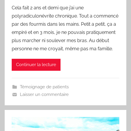
a
Cela fait 2 ans et demi que j’ai une
r
polyradiculonévrite chronique. Tout a commencé
F
r
par des fourmis dans les mains. Petit a petit, ça a
e
empiré et en 3 mois, je ne pouvais pratiquement
d
plus marcher ni soulever mes bras. Au début
personne ne me croyait, même pas ma famille.
Continuer la lecture
Témoignage de patients
Laisser un commentaire