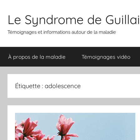
Aller
au
Le Syndrome de Guilla
contenu
Témoignages et informations autour de la maladie
À propos de la maladie
Témoignages vidéo
Étiquette :
adolescence