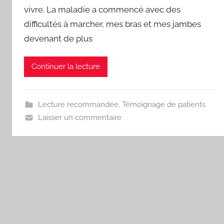
d
vivre. La maladie a commencé avec des
difficultés à marcher, mes bras et mes jambes
devenant de plus
Continuer la lecture
Lecture recommandée
,
Témoignage de patients
Laisser un commentaire