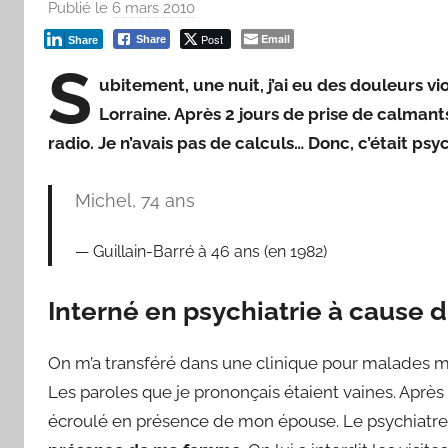
Publié le
6 mars 2010
p
a
Post
Email
Share
Share
r
S
ubitement, une nuit, j’ai eu des douleurs vio
F
r
Lorraine. Après 2 jours de prise de calmants
e
radio. Je n’avais pas de calculs… Donc, c’était psy
d
Michel, 74 ans
Guillain-Barré à 46 ans (en 1982)
Interné en psychiatrie à cause d
On m’a transféré dans une clinique pour malades me
Les paroles que je prononçais étaient vaines. Après 
écroulé en présence de mon épouse. Le psychiatre