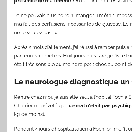
présence de ma femme
. On lui a interdit les visites
Je ne pouvais plus boire ni manger. Il m’était impo
m’a fait des perfusions incessantes de glucose. Le 
ne le voulez pas ! »
Après 2 mois d’alitement, j’ai réussi à ramper puis 
parcourus 10 mètres. Huit jours plus tard, je fis le t
était très sensible au moindre petit choc au point d
Le neurologue diagnostique un 
Rentré chez moi, je suis allé seul à l’hôpital Foch à
Charrier m’a révélé que
ce mal n’était pas psychi
kg de moins).
Pendant 4 jours d’hospitalisation à Foch, on me fit 