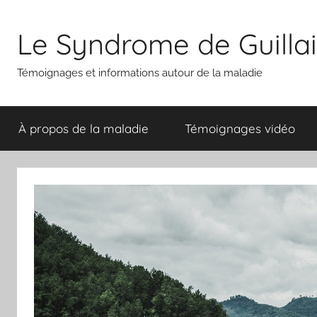
Aller
au
Le Syndrome de Guilla
contenu
Témoignages et informations autour de la maladie
À propos de la maladie
Témoignages vidéo