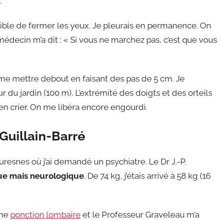
.
ssible de fermer les yeux. Je pleurais en permanence. On
médecin m’a dit : « Si vous ne marchez pas, c’est que vous
à me mettre debout en faisant des pas de 5 cm. Je
our du jardin (100 m). L’extrémité des doigts et des orteils
’en crier. On me libéra encore engourdi.
Guillain-Barré
 Suresnes où j’ai demandé un psychiatre. Le Dr J.-P.
que mais neurologique
. De 74 kg, j’étais arrivé à 58 kg (16
une
ponction lombaire
et le Professeur Graveleau m’a