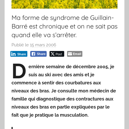
Ma forme de syndrome de Guillain-
Barré est chronique et on ne sait pas
quand elle va s’arrêter.
Publié le
15 mars 2006
p
a
Post
Email
Share
Share
r
D
ernière semaine de décembre 2005, je
F
suis au ski avec des amis et je
r
e
commence à sentir des courbatures aux
d
niveaux des bras. Je consulte mon médecin de
famille qui diagnostique des contractures aux
niveaux des bras en partie expliquées par le
fait que je pratique la musculation.