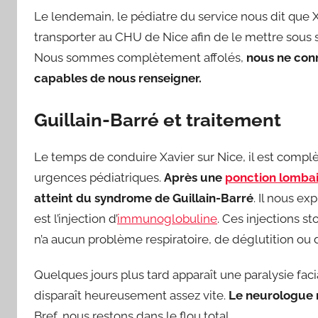
Le lendemain, le pédiatre du service nous dit que Xa
transporter au CHU de Nice afin de le mettre sous sur
Nous sommes complètement affolés,
nous ne con
capables de nous renseigner.
Guillain-Barré et traitement
Le temps de conduire Xavier sur Nice, il est complèt
urgences pédiatriques.
Après une
ponction lomba
atteint du syndrome de Guillain-Barré
. Il nous ex
est l’injection d’
immunoglobuline
. Ces injections 
n’a aucun problème respiratoire, de déglutition ou d
Quelques jours plus tard apparaît une paralysie fac
disparaît heureusement assez vite.
Le neurologue n
Bref, nous restons dans le flou total.