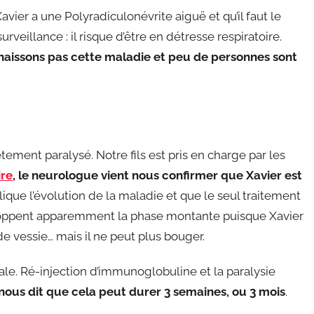
vier a une Polyradiculonévrite aiguë et qu’il faut le
veillance : il risque d’être en détresse respiratoire.
naissons pas cette maladie et peu de personnes sont
ement paralysé. Notre fils est pris en charge par les
ire
, le neurologue vient nous confirmer que Xavier est
plique l’évolution de la maladie et que le seul traitement
stoppent apparemment la phase montante puisque Xavier
e vessie… mais il ne peut plus bouger.
iale. Ré-injection d’immunoglobuline et la paralysie
ous dit que cela peut durer 3 semaines, ou 3 mois
.