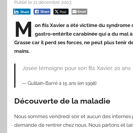
Publié le
21 décembre 2003
p
a
Post
Email
Share
Share
r
M
on fils Xavier a été victime du syndrome d
F
r
gastro-entérite carabinée qui a du mal à
e
Grasse car il perd ses forces, ne peut plus tenir
d
mains.
Josée témoigne pour son fils Xavier, 20 ans
Guillain-Barré à 15 ans (en 1998)
Découverte de la maladie
Nous sommes vendredi soir et aucun des internes pr
demande de rentrer chez nous. Nous partons et laiss