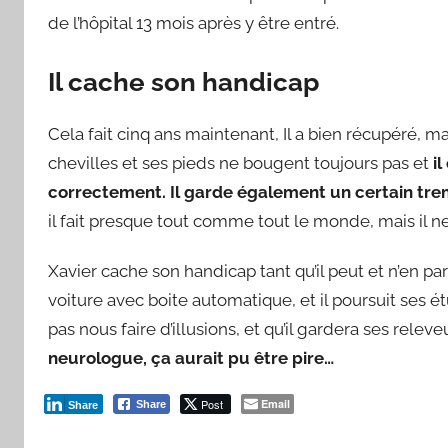
de l’hôpital 13 mois après y être entré.
Il cache son handicap
Cela fait cinq ans maintenant, Il a bien récupéré, ma
chevilles et ses pieds ne bougent toujours pas et
i
correctement. Il garde également un certain tr
il fait presque tout comme tout le monde, mais il 
Xavier cache son handicap tant qu’il peut et n’en pa
voiture avec boite automatique, et il poursuit ses
pas nous faire d’illusions, et qu’il gardera ses rele
neurologue, ça aurait pu être pire…
Post
Email
Share
Share