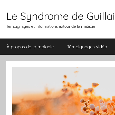
Aller
au
Le Syndrome de Guilla
contenu
Témoignages et informations autour de la maladie
À propos de la maladie
Témoignages vidéo