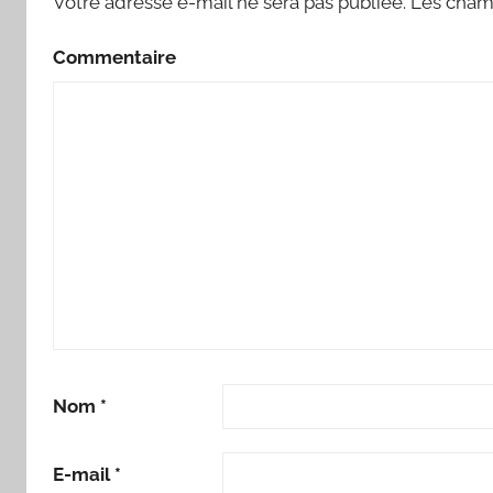
Votre adresse e-mail ne sera pas publiée.
Les champ
Commentaire
Nom
*
E-mail
*