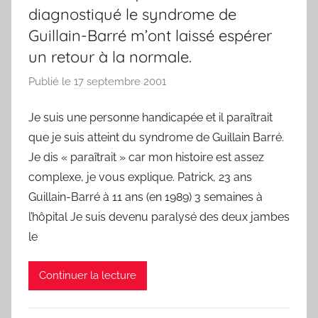
diagnostiqué le syndrome de
Guillain-Barré m’ont laissé espérer
un retour à la normale.
Publié le
17 septembre 2001
p
a
Je suis une personne handicapée et il paraîtrait
r
que je suis atteint du syndrome de Guillain Barré.
F
r
Je dis « paraîtrait » car mon histoire est assez
e
complexe, je vous explique. Patrick, 23 ans
d
Guillain-Barré à 11 ans (en 1989) 3 semaines à
l’hôpital Je suis devenu paralysé des deux jambes
le
Continuer la lecture