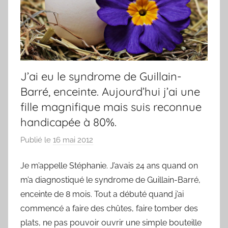
J’ai eu le syndrome de Guillain-
Barré, enceinte. Aujourd’hui j’ai une
fille magnifique mais suis reconnue
handicapée à 80%.
Publié le
16 mai 2012
p
a
Je m’appelle Stéphanie. J’avais 24 ans quand on
r
m’a diagnostiqué le syndrome de Guillain-Barré,
F
r
enceinte de 8 mois. Tout a débuté quand j’ai
e
commencé a faire des chûtes, faire tomber des
d
plats, ne pas pouvoir ouvrir une simple bouteille