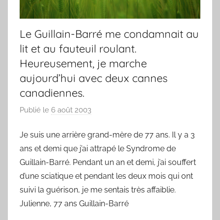
Le Guillain-Barré me condamnait au
lit et au fauteuil roulant.
Heureusement, je marche
aujourd’hui avec deux cannes
canadiennes.
Publié le
6 août 2003
p
a
Je suis une arrière grand-mère de 77 ans. Il y a 3
r
ans et demi que j’ai attrapé le Syndrome de
F
r
Guillain-Barré. Pendant un an et demi, j’ai souffert
e
d’une sciatique et pendant les deux mois qui ont
d
suivi la guérison, je me sentais très affaiblie.
Julienne, 77 ans Guillain-Barré