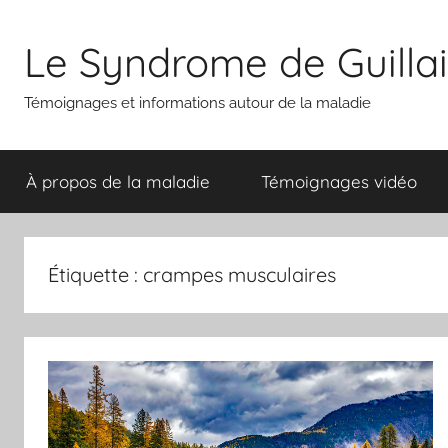
Aller
au
Le Syndrome de Guilla
contenu
Témoignages et informations autour de la maladie
À propos de la maladie
Témoignages vidéo
Étiquette :
crampes musculaires