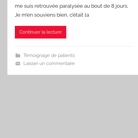
d
me suis retrouvée paralysée au bout de 8 jours.
Je m’en souviens bien, c’était la
Continuer la lecture
Témoignage de patients
Laisser un commentaire