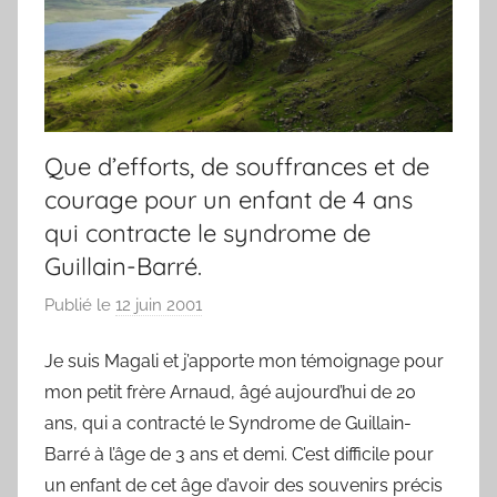
Que d’efforts, de souffrances et de
courage pour un enfant de 4 ans
qui contracte le syndrome de
Guillain-Barré.
Publié le
12 juin 2001
p
a
Je suis Magali et j’apporte mon témoignage pour
r
mon petit frère Arnaud, âgé aujourd’hui de 20
F
r
ans, qui a contracté le Syndrome de Guillain-
e
Barré à l’âge de 3 ans et demi. C’est difficile pour
d
un enfant de cet âge d’avoir des souvenirs précis